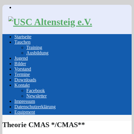
Skip
to
content
Startseite
Tauchen
Training
Ausbildung
Jugend
Bilder
Vorstand
Termine
Downloads
Kontakt
Facebook
Newsletter
Impressum
Datenschutzerklärung
Equipment
Theorie CMAS */CMAS**