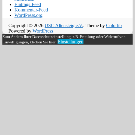
Eintrags-Feed
Kommentar-Feed
WordPress.org
Copyright © 2026
USC Altensteig e.V.
. Theme by
Colorlib
Powered by
WordPress
Zum Ändern Ihrer Datenschutzeinstellung, z.B. Erteilung oder Widerruf von
Einstellungen
Einwilligungen, klicken Sie hier: