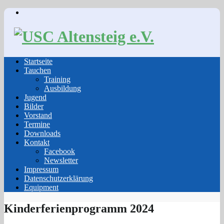
Skip
to
content
Startseite
Tauchen
Training
Ausbildung
Jugend
Bilder
Vorstand
Termine
Downloads
Kontakt
Facebook
Newsletter
Impressum
Datenschutzerklärung
Equipment
Kinderferienprogramm 2024